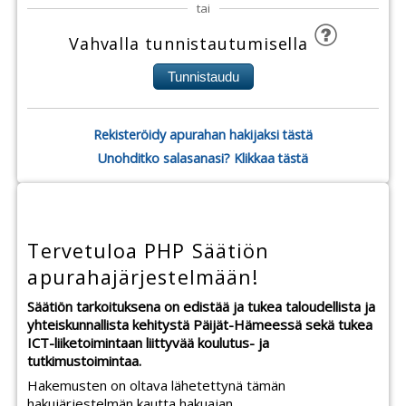
tai
Vahvalla tunnistautumisella
Rekisteröidy apurahan hakijaksi tästä
Unohditko salasanasi? Klikkaa tästä
Tervetuloa PHP Säätiön
apurahajärjestelmään!
Säätiön tarkoituksena on edistää ja tukea taloudellista ja
yhteiskunnallista kehitystä Päijät-Hämeessä sekä tukea
ICT-liiketoimintaan liittyvää koulutus- ja
tutkimustoimintaa.
Hakemusten on oltava lähetettynä tämän
hakujärjestelmän kautta hakuajan