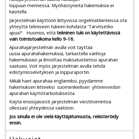
loppuun mennessä. Myöhästyneitä hakemuksia ei
käsitellä.
Järjestelmän käyttöön liittyvissä ongelmatilanteissa ota
yhteyttä tekniseen tukeen kohdasta 'Tarvitsetko
apua?'
Huomioi, että
tekninen tuki
on käytettävissä
vain toimistoaikoina kello 9-16.
Apurahajärjestelmän avulla voit täyttää
uusia apurahahakemuksia, tarkastella vanhoja
hakemuksiasi ja ilmoittaa maksatustietosi apurahan
saatuasi. Voit myös järjestelmän avulla tehdä
edistymisselvityksen ja loppuraportin.
Mikäli haet apurahaa englanniksi, pyydämme
hakemuksen liitteeksi suomenkielisen yhteenvedon
apurahan käyttötarkoituksesta.
Käytä ensisijaisesti järjestelmän viestitoimintoa
ollessasi yhteydessä säätiöön.
Jos sinulla ei ole vielä käyttäjätunnusta, rekisteröidy
ensin.